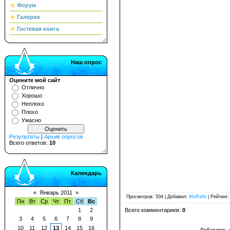
Форум
Галерея
Гостевая книга
Наш опрос
Оцените мой сайт
Отлично
Хорошо
Неплохо
Плохо
Ужасно
Результаты
|
Архив опросов
Всего ответов:
10
Календарь
«
Январь 2011
»
Просмотров
: 504 |
Добавил
:
MoRaNi
|
Рейтинг
Пн
Вт
Ср
Чт
Пт
Сб
Вс
Всего комментариев
:
0
1
2
3
4
5
6
7
8
9
10
11
12
13
14
15
16
Добавлять 