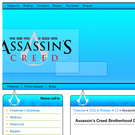
Новости
Файлы
Галерея
Видео
Гостевая
Форум
Главная
|
Регистрация
|
Вход
Меню сайта
Главная страница
Главная
»
2011
»
Январь
»
13
» Assassin
Файлы
Assassin's Creed Brotherhood D
Новости
Видео