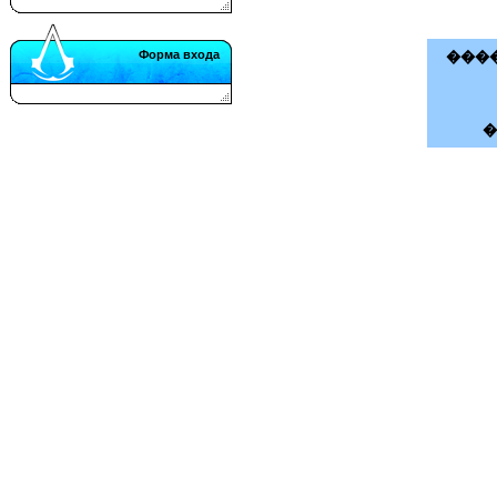
Форма входа
����