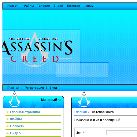
Новости
Файлы
Галерея
Видео
Гостевая
Форум
Главная
|
Регистрация
|
Вход
Меню сайта
Главная страница
Главная
»
Гостевая книга
Файлы
Показано
0
-
0
из
0
сообщений
Новости
Имя *:
Видео