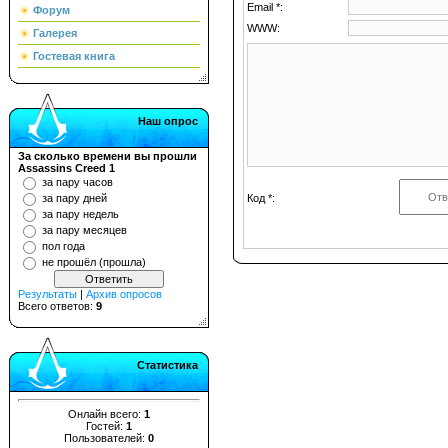
Email *:
Форум
WWW:
Галерея
Гостевая книга
Наш опрос
За сколько времени вы прошли
Assassins Creed 1
за пару часов
Код *:
за пару дней
за пару недель
за пару месяцев
пол года
не прошёл (прошла)
Результаты
|
Архив опросов
Всего ответов:
9
Статистика
Онлайн всего:
1
Гостей:
1
Пользователей:
0