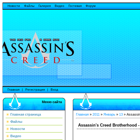
Новости
Файлы
Галерея
Видео
Гостевая
Форум
Главная
|
Регистрация
|
Вход
Меню сайта
Главная страница
Главная
»
2011
»
Январь
»
13
» Assassin
Файлы
Assassin's Creed Brotherhood -
Новости
Видео