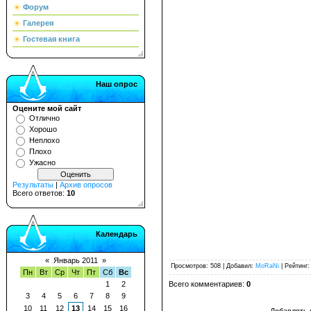
Форум
Галерея
Гостевая книга
Наш опрос
Оцените мой сайт
Отлично
Хорошо
Неплохо
Плохо
Ужасно
Результаты
|
Архив опросов
Всего ответов:
10
Календарь
«
Январь 2011
»
Просмотров
: 508 |
Добавил
:
MoRaNi
|
Рейтинг
Пн
Вт
Ср
Чт
Пт
Сб
Вс
Всего комментариев
:
0
1
2
3
4
5
6
7
8
9
10
11
12
13
14
15
16
Добавлять 