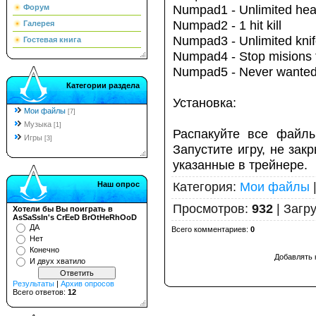
Numpad1 - Unlimited hea
Форум
Numpad2 - 1 hit kill
Галерея
Numpad3 - Unlimited kni
Гостевая книга
Numpad4 - Stop misions 
Numpad5 - Never wante
Категории раздела
Установка:
Мои файлы
[7]
Музыка
[1]
Распакуйте все файлы
Игры
[3]
Запустите игру, не за
указанные в трейнере.
Категория
:
Мои файлы
Наш опрос
Просмотров
:
932
|
Загру
Хотели бы Вы поиграть в
AsSaSsIn's CrEeD BrOtHeRhOoD
ДА
Всего комментариев
:
0
Нет
Конечно
Добавлять 
И двух хватило
Результаты
|
Архив опросов
Всего ответов:
12