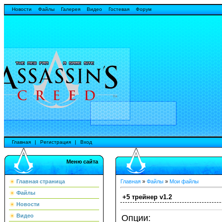
Новости
Файлы
Галерея
Видео
Гостевая
Форум
Главная
|
Регистрация
|
Вход
Меню сайта
Главная страница
Главная
»
Файлы
»
Мои файлы
Файлы
+5 трейнер v1.2
Новости
Опции:
Видео